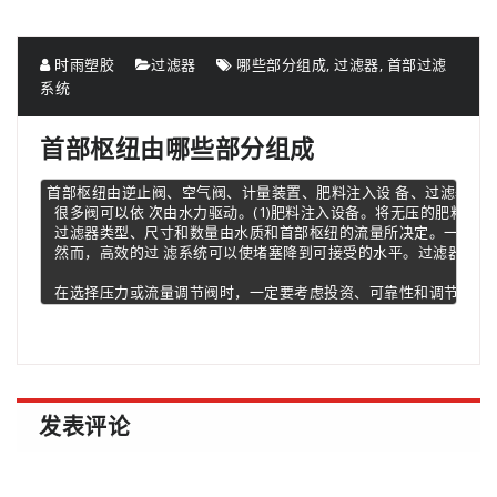
时雨塑胶
过滤器
哪些部分组成
,
过滤器
,
首部过滤
系统
首部枢纽由哪些部分组成
首部枢纽由逆止阀、空气阀、计量装置、肥料注入设 备、过滤器、压力
  很多阀可以依 次由水力驱动。(1)肥料注入设备。将无压的肥料
  过滤器类型、尺寸和数量由水质和首部枢纽的流量所决定。一般
  然而，高效的过 滤系统可以使堵塞降到可接受的水平。过滤器并不
  在选择压力或流量调节阀时，一定要考虑投资、可靠性和调节精
发表评论