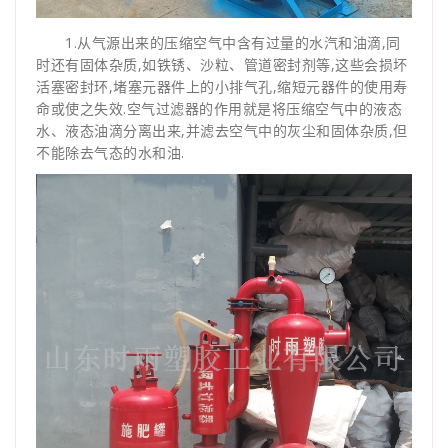
1.从气源出来的压缩空气中含有过量的水汽和油滴,同
时还有固体杂质,如铁锈、沙粒、管道密封剂等,这些会损坏
活塞密封环,堵塞元器件上的小排气孔,缩短元器件的使用寿
命或使之失效.空气过滤器的作用就是将压缩空气中的液态
水、液态油滴分离出来,并滤去空气中的灰尘和固体杂质,但
不能除去气态的水和油.