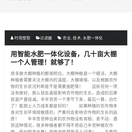
时雨塑胶
过滤器
农业
,
技术
,
水肥一体化
用智能水肥一体化设备，几十亩大棚
一个人管理！就够了！
很多做大棚种植的都很明白，大棚种植是一个细活，大棚
种植者需要关注大棚内的温度、大棚墒情、以及根据农作
物的生长状况判断是不是需要施肥等！ 这些任何一项
没有做好，那么就会直接影响农作物的生长，造成的后果
就是产量锐减。辛辛苦苦一个季节下来，最后一算，白忙
了！能顾上人力成本都是好的！ 如果种植的农作物本
身对生长环境很敏感的，严重的会影响农作物的生长的品
质！ 辛辛苦苦种出来的农作物没有卖相、卖不动、遇
到这种情况，很多种植者都不得不把自己辛苦种植农作
物，低价赔本出售！但是也依然是无人问津！ 当看到