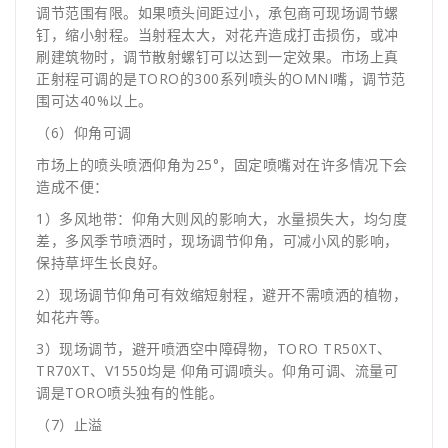
调节范围有限。如果喷头间距过小，承包商可现场调节螺
钉，缩小射程。当射程太大，对花卉造成打击损伤，或冲
刷建筑物时，调节散射螺钉可以达到一定效果。市场上真
正射程可调的是TORO的300系列喷头的OMNI嘴，调节范
围可达40%以上。
（6）仰角可调
市场上的喷头喷洒仰角为25°，固定喷嘴对在许多情况下会
造成不便：
1）多风地带：仰角大则风的影响大，水量损失大，均匀度
差，多风季节喷洒时，现场调节仰角，可减小风的影响，
保持草坪生长良好。
2）现场调节仰角可有效缩短射程，避开不需喷洒的植物，
如花卉等。
3）现场调节，避开喷洒空中障碍物，TORO TR50XT、
TR70XT、V1550均是 仰角可调喷头。仰角可调、流量可
调是TORO喷头独有的性能。
（7）止溢