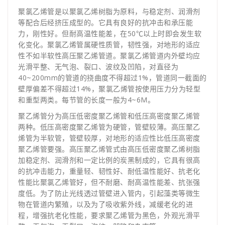
聚氯乙烯管是以聚氯乙烯树脂为原料，与稳定剂、润滑剂
等配合后经挤压成型的。它具有良好的抗冲击和承压能
力，刚性好。但耐高温性能差，在50℃以上时即会发生软
化变化。聚氯乙烯管属硬性质管，韧性强，对地形的适应
性不如半软性高压聚乙烯管道。聚氯乙烯管道内外壁均应
光滑平整、无气泡、裂口、波纹及凹陷，对直径为
40~200mm的管道的挠曲度不得超过1%，管道同一截面的
壁厚偏差不得超过14%，聚氯乙烯管按使用压力分为轻型
和重型两类。每节管的长度一般为4~6M。
聚乙烯管分为高压低密度聚乙烯管和低压高密度聚乙烯管
两种。低压高密度聚乙烯管为硬管，管壁较薄。高压聚乙
烯管为半软管，管壁较厚，对地形的适应性比低压高密度
聚乙烯管要强。高压聚乙烯管式由高压低密度聚乙烯树脂
加稳定剂、润滑剂和一定比例的炭黑制成的，它具有很高
的抗冲击能力，重量轻、韧性好、耐低温性能好、抗老化
性能比聚氯乙烯管好，但不耐磨、耐高温性能差、抗张强
度低。为了防止光线透过管壁进入管内，引起藻类等微生
物在管道内繁殖，以及为了吸收紫外线，减缓老化的进
程，增强抗老化性能，要求聚乙烯管为黑色，外观光滑平