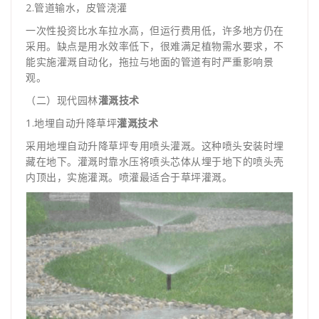
2.管道输水，皮管浇灌
一次性投资比水车拉水高，但运行费用低，许多地方仍在
采用。缺点是用水效率低下，很难满足植物需水要求，不
能实施灌溉自动化，拖拉与地面的管道有时严重影响景
观。
（二）现代园林
灌溉技术
1.地埋自动升降草坪
灌溉技术
采用地埋自动升降草坪专用喷头灌溉。这种喷头安装时埋
藏在地下。灌溉时靠水压将喷头芯体从埋于地下的喷头壳
内顶出，实施灌溉。喷灌最适合于草坪灌溉。