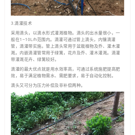
3.滴灌技术
采用滴头，以滴水形式灌溉植物。滴头的出水量很小，一
般在1~10L/h范围内。滴灌可通过管上滴头，内镶滴灌
管，滴灌带实施。管上滴头常用于盆栽植物及乔、灌木灌
溉。内嵌滴灌管常用于绿篱，花卉及乔、灌木灌溉。滴灌
带灌溉花卉、绿篱较好。
滴灌的最大优点就是用水效率高，可通过系统施肥提高肥
效，易于满足植物需水、需肥要求，易于自动化控制。
滴头又可分为压力补偿及非补偿两种。