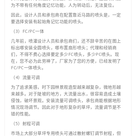
为不带有任何角度记忆功能，人为转动后，无法复位。
因此，设计人员和承包商在配置靠近马路的喷头是，一定
要选择安装有起始角记忆功能的喷头。
（3）FC/PC一体
几年前，喷灌设计人员和承包商们，还不辞辛苦的在图上
标出哪安装全圆喷头，哪布置扇形喷头；代理和经销商
们，不得不费心选择要定多少FC喷头，多少PC喷头。现
在，您不必为此劳神了，厂家为了您的方便，已经发明了
FC/PC一体喷头。
（4）流量可调
为了追求美感，时下园林景观造型越来越复杂，微地形越
来越多。对于陡坡的地方，大流量出水，很容易造成土壤
侵蚀，破坏景观。安装流量可调喷头，承包商能根据地形
情况现场调节。因此对于地形复杂的草坪，流量调节是不
错的性能。
（5）射程可调
市场上大部分草坪专用喷头可通过散射螺钉调节射程，但