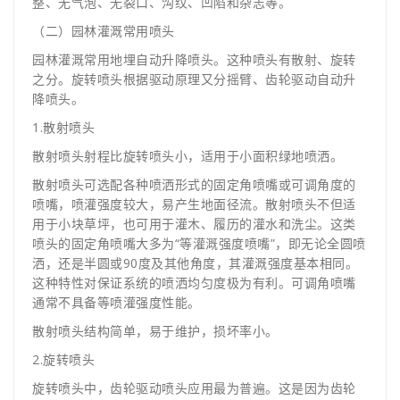
整、无气泡、无裂口、沟纹、凹陷和杂志等。
（二）园林灌溉常用喷头
园林灌溉常用地埋自动升降喷头。这种喷头有散射、旋转
之分。旋转喷头根据驱动原理又分摇臂、齿轮驱动自动升
降喷头。
1.散射喷头
散射喷头射程比旋转喷头小，适用于小面积绿地喷洒。
散射喷头可选配各种喷洒形式的固定角喷嘴或可调角度的
喷嘴，喷灌强度较大，易产生地面径流。散射喷头不但适
用于小块草坪，也可用于灌木、履历的灌水和洗尘。这类
喷头的固定角喷嘴大多为“等灌溉强度喷嘴”，即无论全圆喷
洒，还是半圆或90度及其他角度，其灌溉强度基本相同。
这种特性对保证系统的喷洒均匀度极为有利。可调角喷嘴
通常不具备等喷灌强度性能。
散射喷头结构简单，易于维护，损坏率小。
2.旋转喷头
旋转喷头中，齿轮驱动喷头应用最为普遍。这是因为齿轮