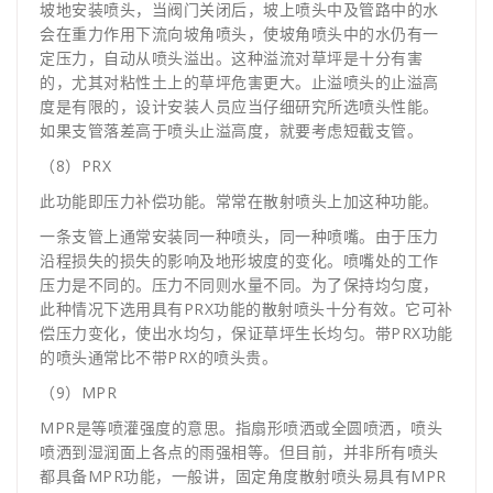
坡地安装喷头，当阀门关闭后，坡上喷头中及管路中的水
会在重力作用下流向坡角喷头，使坡角喷头中的水仍有一
定压力，自动从喷头溢出。这种溢流对草坪是十分有害
的，尤其对粘性土上的草坪危害更大。止溢喷头的止溢高
度是有限的，设计安装人员应当仔细研究所选喷头性能。
如果支管落差高于喷头止溢高度，就要考虑短截支管。
（8）PRX
此功能即压力补偿功能。常常在散射喷头上加这种功能。
一条支管上通常安装同一种喷头，同一种喷嘴。由于压力
沿程损失的损失的影响及地形坡度的变化。喷嘴处的工作
压力是不同的。压力不同则水量不同。为了保持均匀度，
此种情况下选用具有PRX功能的散射喷头十分有效。它可补
偿压力变化，使出水均匀，保证草坪生长均匀。带PRX功能
的喷头通常比不带PRX的喷头贵。
（9）MPR
MPR是等喷灌强度的意思。指扇形喷洒或全圆喷洒，喷头
喷洒到湿润面上各点的雨强相等。但目前，并非所有喷头
都具备MPR功能，一般讲，固定角度散射喷头易具有MPR