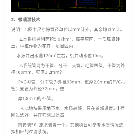
2、微喷灌技术
说明：1.图中尺寸除管径单位以mm计外，其余均以m计。
2.本系统控制面积5.67hm²，属平原区，土质属紧砂
土，种植作物为花卉，项目区内
水源井出水量120m³左右，机井动水位10m。
3.系统管网为干管、分干、支管、毛管四级。干管为外
径160mm，壁厚3.2mm的
PVC-U管；分干管为外径63mm，壁厚2.0mm的PVC-U
管；支管为外径32mm，壁
厚1.8mm的PE管。
4.此地块采用地下水，水质较好，只在首部设置3寸筛
网过滤器，并在筛网过滤器
前安装50L施肥装置一个，其他项目可参考水质情况选
择相应的过滤系统。