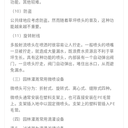
功能，其他较难。
（10）防盗
公共绿地应考虑防盗。然而随着草坪喷头的普及，这种功
能越来越不重要。
（11）旋转射线
多股射流喷头在喷洒时很容易让人拧走。一般喷头的喷嘴
一旦被拧走，就造成大量漏水，既浪费水资源且不利于草
坪生长。具有这种功能的喷头，内部装有一个自动弹出阀
门，一旦喷头拧走，阀门自动弹出，堵住出水口，从而避
免漏水。
（三）园林灌溉常用微喷设备
微喷头可分为：折射式、旋转式、离心式、缝隙式四种。
微喷头通常安装在塑料支架上，也可直接安装在PE毛管
上。支架插入地中以固定微喷头。支架上的塑料管插入PE
毛管。
（四）园林灌溉常用滴灌设备