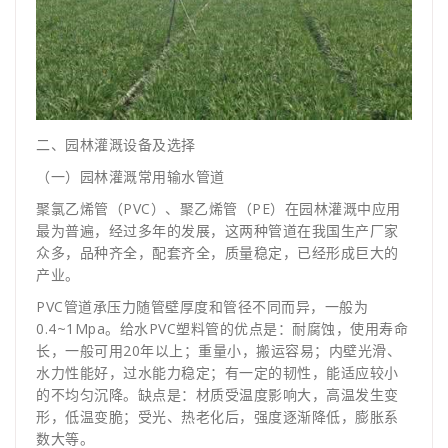
二、园林灌溉设备及选择
（一）园林灌溉常用输水管道
聚氯乙烯管（PVC）、聚乙烯管（PE）在园林灌溉中应用
最为普遍，经过多年的发展，这两种管道在我国生产厂家
众多，品种齐全，配套齐全，质量稳定，已经形成巨大的
产业。
PVC管道承压力随管壁厚度和管径不同而异，一般为
0.4~1Mpa。给水PVC塑料管的优点是：耐腐蚀，使用寿命
长，一般可用20年以上；重量小，搬运容易；内壁光滑、
水力性能好，过水能力稳定；有一定的韧性，能适应较小
的不均匀沉降。缺点是：材质受温度影响大，高温发生变
形，低温变脆；受光、热老化后，强度逐渐降低，膨胀系
数大等。