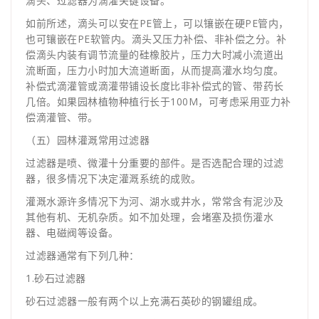
滴头、过滤器为滴灌关键设备。
如前所述，滴头可以安在PE管上，可以镶嵌在硬PE管内，
也可镶嵌在PE软管内。滴头又压力补偿、非补偿之分。补
偿滴头内装有调节流量的硅橡胶片，压力大时减小流道出
流断面，压力小时加大流道断面，从而提高灌水均匀度。
补偿式滴灌管或滴灌带铺设长度比非补偿式的管、带药长
几倍。如果园林植物种植行长于100M，可考虑采用亚力补
偿滴灌管、带。
（五）园林灌溉常用过滤器
过滤器是喷、微灌十分重要的部件。是否选配合理的过滤
器，很多情况下决定灌溉系统的成败。
灌溉水源许多情况下为河、湖水或井水，常常含有泥沙及
其他有机、无机杂质。如不加处理，会堵塞及损伤灌水
器、电磁阀等设备。
过滤器通常有下列几种：
1.砂石过滤器
砂石过滤器一般有两个以上充满石英砂的钢罐组成。