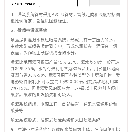
4、灌溉系统管材采用PVC-U管材，管线走向和长度根据图
纸比例确定，管径见图纸标注。
5、微喷带灌溉系统
喷灌是将灌溉水通过喷灌系统，形成具有一定压力的水，
由输水带或喷头喷射到空中，形成水滴状态，洒灌在土壤
表面，为作物生长提供必要的水分。
喷灌比地面灌可提高产量15%-25%，灌水均匀度一般可达
到80%-85%，水的有效利用率为80%以上，用水量比地面
灌溉节省30%-50%;喷灌可用于各种类型的土壤和作物，受
地形条件限制小;可以提高工效20-30倍;可提高耕地利用率
7%-15%。但喷灌受风的影响大，3-4级以上风力时应停止
喷灌。喷灌的蒸发损失相对较大。
喷灌系统组成：水源工程、首部装置、输配水管道系统和
喷头等
喷灌系统形式：管道式喷灌系统和大田喷灌系统
a、喷灌带喷灌系统：以输配水管网为主体，在我国使用比