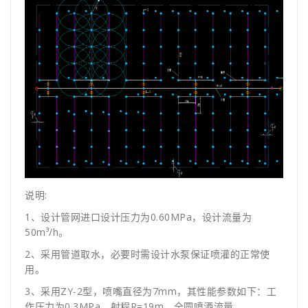
说明:
1、设计管网进口设计压力为0.60MPa，设计流量为
50m³/h。
2、采用管道取水，必要时需设计水泵保证喷灌的正常使
用。
3、采用ZY-2型，喷嘴直径为7mm，其性能参数如下：工
作压力为0.3MPa，射程R=19m，全圆喷洒流量