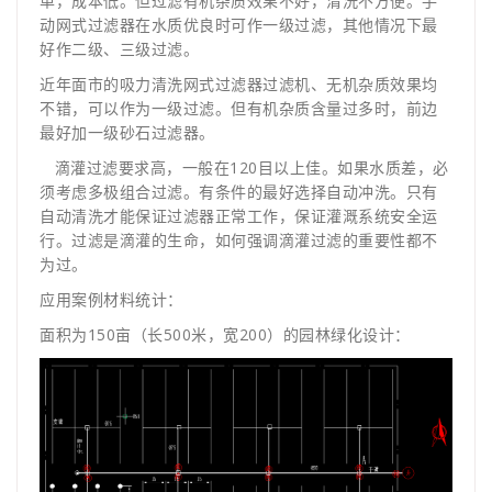
单，成本低。但过滤有机杂质效果不好，清洗不方便。手
动网式过滤器在水质优良时可作一级过滤，其他情况下最
好作二级、三级过滤。
近年面市的吸力清洗网式过滤器过滤机、无机杂质效果均
不错，可以作为一级过滤。但有机杂质含量过多时，前边
最好加一级砂石过滤器。
滴灌过滤要求高，一般在120目以上佳。如果水质差，必
须考虑多极组合过滤。有条件的最好选择自动冲洗。只有
自动清洗才能保证过滤器正常工作，保证灌溉系统安全运
行。过滤是滴灌的生命，如何强调滴灌过滤的重要性都不
为过。
应用案例材料统计：
面积为150亩（长500米，宽200）的园林绿化设计：