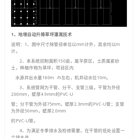
1、地埋自动升降草坪灌溉技术
说明：1、图中尺寸除管径单位以mm计外，其余均以m
计。
2、本系统控制面积150亩，属平原区，土质属紧砂
土，种植作物为草坪，项目区内
水源井出水量160m /h左右，机井动水位10m。
3、系统管网为干管、分干、支管三级。干管为外径
200mm，壁厚4.9mm的PVC-U
管；分干管为外径75mm，壁厚2.3mm的PVC-U管；支管
为外径50mm，壁厚2.0mm
的PVC-U管。
4、为满足冬季排水及检修需要，在干管的低处设置一
个排水井。