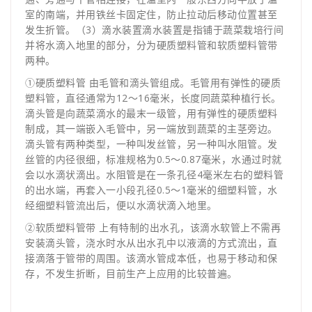
室的南端，并用铁丝卡固定住，防止拉动后移动位置甚至
发生折管。（3）滴水装置滴水装置是指铺于蔬菜栽培行间
并将水滴入地里的部分，分为硬质塑料管和软质塑料管带
两种。
①硬质塑料管 由毛管和滴头管组成。毛管用有弹性的硬质
塑料管，直径通常为12～16毫米，长度同蔬菜种植行长。
滴头管是向蔬菜滴水的最末一级管，用有弹性的硬质塑料
制成，其一端嵌入毛管中，另一端放到蔬菜的主茎旁边。
滴头管有两种类型，一种叫发丝管，另一种叫水阻管。发
丝管的内径很细，标准规格为0.5～0.87毫米，水通过时就
会以水滴状滴出。水阻管是在一条孔径4毫米左右的塑料管
的出水端，再套入一小段孔径0.5～1毫米的细塑料管，水
经细塑料管流出后，便以水滴状滴入地里。
②软质塑料管带 上有特制的出水孔，该滴水软管上不需再
安装滴头管，浇水时水从出水孔中以液滴的方式流出，直
接滴落于管带的周围。该滴水管成本低，也易于移动和保
存，不发生折断，目前生产上应用的比较普遍。