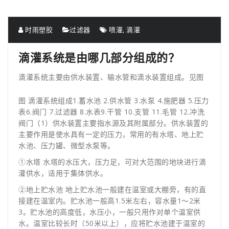
时雨塑胶
过滤器
喷灌
,
滴灌
滴灌系统是由哪几部分组成的？
滴灌系统主要由供水装置、输水管和滴水装置组成。见图
图 滴灌系统组成1.蓄水池 2.供水管 3.水泵 4.施肥器 5.压力
表6.阀门 7.过滤器 8.水表9.干管 10.支管 11.毛管 12.冲洗
阀门（1）供水装置主要指水源及其附属部分。供水装置的
主要作用是使水具有一定的压力，常用的有水塔、地上贮
水池、压力罐、微型水泵等。
①水塔 水塔的水压大，压力足，可对大范围的地块进行滴
灌供水，适用于集体供水。
②地上贮水池 地上贮水池一般建在温室或大棚旁，有的直
接建在温室内。贮水池一般高1.5米左右，容水量1～2米
3。贮水池的高度低，水压小，一般只用作对单个温室供
水。温室比较长时（50米以上），应将贮水池建于温室的