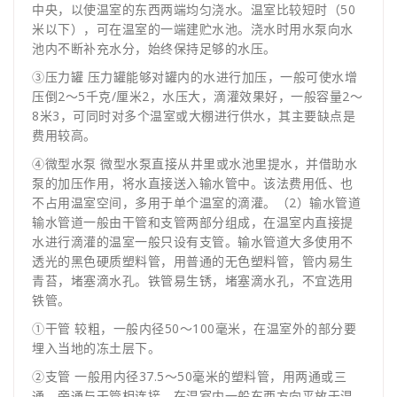
中央，以使温室的东西两端均匀浇水。温室比较短时（50
米以下），可在温室的一端建贮水池。浇水时用水泵向水
池内不断补充水分，始终保持足够的水压。
③压力罐 压力罐能够对罐内的水进行加压，一般可使水增
压倒2～5千克/厘米2，水压大，滴灌效果好，一般容量2～
8米3，可同时对多个温室或大棚进行供水，其主要缺点是
费用较高。
④微型水泵 微型水泵直接从井里或水池里提水，并借助水
泵的加压作用，将水直接送入输水管中。该法费用低、也
不占用温室空间，多用于单个温室的滴灌。（2）输水管道
输水管道一般由干管和支管两部分组成，在温室内直接提
水进行滴灌的温室一般只设有支管。输水管道大多使用不
透光的黑色硬质塑料管，用普通的无色塑料管，管内易生
青苔，堵塞滴水孔。铁管易生锈，堵塞滴水孔，不宜选用
铁管。
①干管 较粗，一般内径50～100毫米，在温室外的部分要
埋入当地的冻土层下。
②支管 一般用内径37.5～50毫米的塑料管，用两通或三
通、旁通与干管相连接，在温室内一般东西方向平放于温