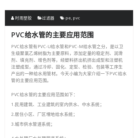
时雨塑胶
过滤器
pe
,
pvc
PVC给水管的主要应用范围
PVC给水管有PVC-U给水管和PVC-M给水管之分，是以卫
生级聚氯乙烯树脂为主要原料，添加定量的稳定剂、润滑
剂、填充剂、增色剂等，经塑料挤出机挤出成型和注塑机
注塑成型，通过冷却、固化、定型、检验、包装等工序生
产出的一种给水用管材。今天小编为大家介绍一下PVC给水
管的主要应用范围。
PVC给水管的主要应用范围如下：
1.民用建筑、工业建筑的室内供水、中水系统；
2.居住小区、厂区埋地给水系统；
3.城市供水管道系统；